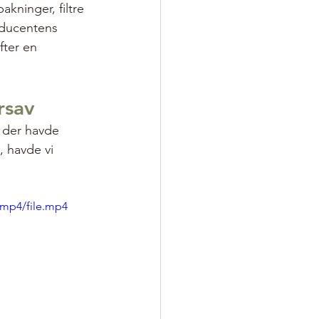
akninger, filtre 
oducentens 
fter en 
rsav
 der havde 
, havde vi 
/mp4/file.mp4