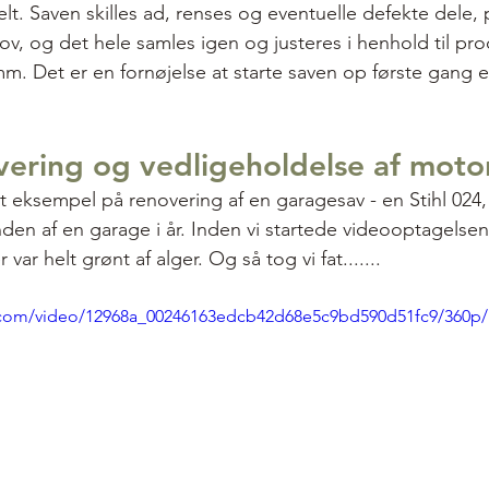
elt. Saven skilles ad, renses og eventuelle defekte dele, p
hov, og det hele samles igen og justeres i henhold til pr
. Det er en fornøjelse at starte saven op første gang e
ering og vedligeholdelse af moto
 eksempel på renovering af en garagesav - en Stihl 024,
den af en garage i år. Inden vi startede videooptagelsen
 var helt grønt af alger. Og så tog vi fat.......
ic.com/video/12968a_00246163edcb42d68e5c9bd590d51fc9/360p