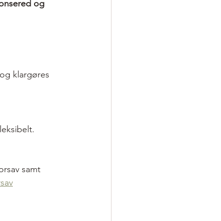
Jonsered og 
og klargøres 
eksibelt. 
orsav samt 
rsav