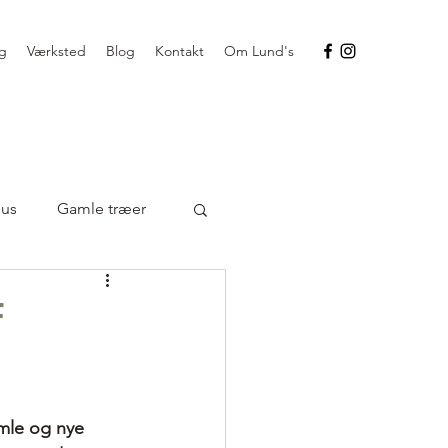
g
Værksted
Blog
Kontakt
Om Lund's
sus
Gamle træer
f
amle og nye 