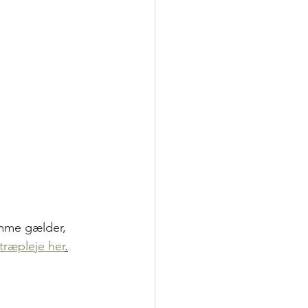
mme gælder, 
træpleje her
.