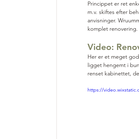
Princippet er ret enk
m.v. skiftes efter be
anvisninger. Wruummm
komplet renovering.
Video: Renov
Her er et meget godt
ligget hengemt i bun
renset kabinettet, der
https://video.wixstat