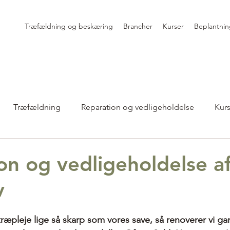
Træfældning og beskæring
Brancher
Kurser
Beplantnin
Træfældning
Reparation og vedligeholdelse
Kur
on og vedligeholdelse a
v
træpleje lige så skarp som vores save, så renoverer vi g