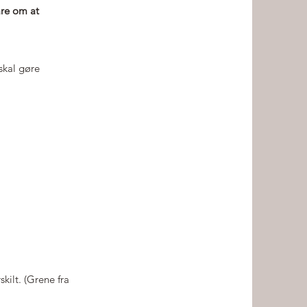
are om at
skal gøre
kilt. (Grene fra