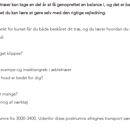
æer kan tage en del år at få genoprettet en balance i, og det er b
t du kan lære at gøre selv med den rigtige vejledning.
kt for kurset får du både beskåret dit træ, og du lærer hvordan du 
på:
get klippes?
 svampe og insektangreb i æbletræer
vad er bedst for dig?​
or mange?
ring af værktøj
numre fra 3000-3400. Udenfor disse postnumre afregnes transport særs