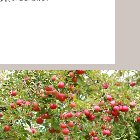
ræ
nsport)
an