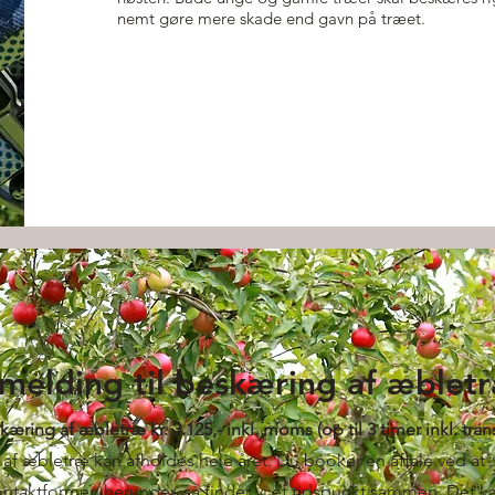
nemt gøre mere skade end gavn på træet.
ilmelding til beskæring af æblet
eskæring af æbletræ kr. 3.125,- inkl. moms
(op til 3 timer inkl. tra
 af æbletræ kan afholdes hele året. Du booker en aftale ved at
ontaktformen herunder, så finder vi et tidspunkt sammen. Det k