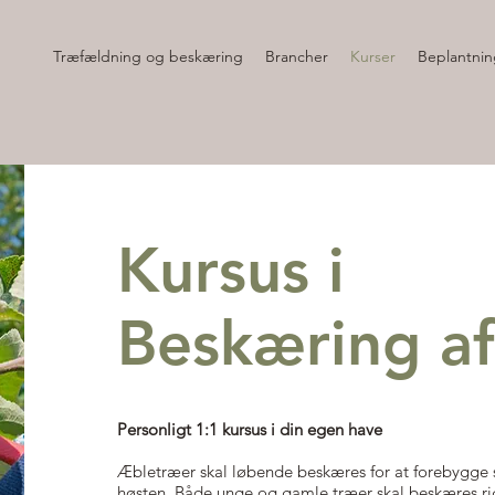
Træfældning og beskæring
Brancher
Kurser
Beplantnin
Kursus i
Beskæring a
Personligt 1:1 kursus i din egen have
Æbletræer skal løbende beskæres for at forebygg
høste
n. Både unge og gamle træer skal beskæres rig