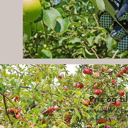
Pris og t
Pris for kursus i B
Kursus i beskæring
kontakte mig via k