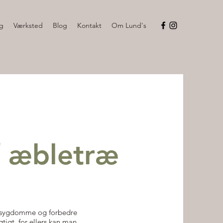
g
Værksted
Blog
Kontakt
Om Lund's
f æbletræ
e sygdomme og forbedre
tigt, for ellers kan man