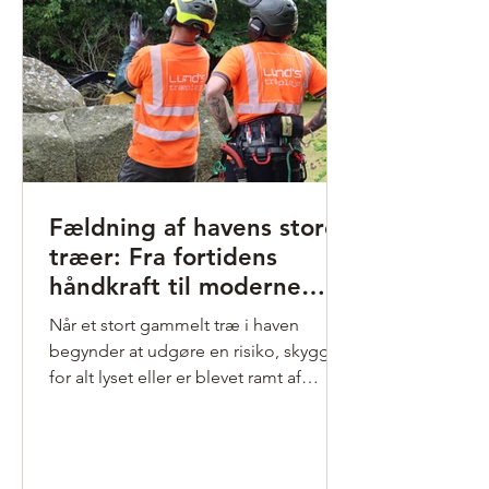
Fældning af havens store
træer: Fra fortidens
håndkraft til moderne
træpleje med hjertet
Når et stort gammelt træ i haven
begynder at udgøre en risiko, skygge
for alt lyset eller er blevet ramt af
uhelbredelig sygdom, står man over
for en beslutning, der kræver stor
respek