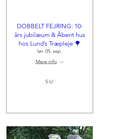
DOBBELT FEJRING: 10-
års jubilæum & Åbent hus
hos Lund’s Træpleje 🌳
lør. 05. sep.
Mere info
S.U.