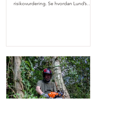
risikovurdering. Se hvordan Lund’s
træpleje supplerer de faste opgaver
proaktivt.
Hvad koster det at få