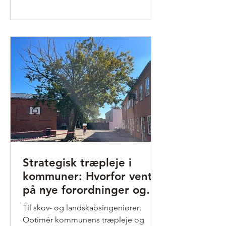
Strategisk træpleje i
kommuner: Hvorfor vente
på nye forordninger og
VAT19-opdateringer?
Til skov- og landskabsingeniører:
Optimér kommunens træpleje og