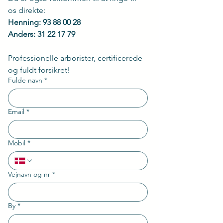
os direkte:
Henning: 93 88 00 28
Anders: 31 22 17 79
​Professionelle arborister, certificerede 
og fuldt forsikret!
Fulde navn
*
Email
*
Mobil
*
Vejnavn og nr
*
By
*