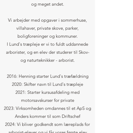
og meget andet.
Vi arbejder med opgaver i sommerhuse,
villahaver, private skove, parker,
boligforeninger og kommuner.
I Lund's træpleje er vi to fuldt uddannede
arborister​, og en elev der studerer til Skov-
og naturteknikker - arborist.
2016: Henning starter Lund's træfældning
2020: Skifter navn til Lund's træpleje
2021: Starter kursusafdeling med
motorsavskurser for private
2023: Virksomheden omdannes til et ApS og
Anders kommer til som Driftschef
2024: Vi bliver godkendt som læreplads for
arborist-elever og vi får vores første elev