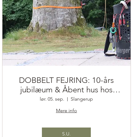
DOBBELT FEJRING: 10-års
jubilæum & Åbent hus hos
Lund’s Træpleje 🌳
lør. 05. sep.
Slangerup
Mere info
S.U.