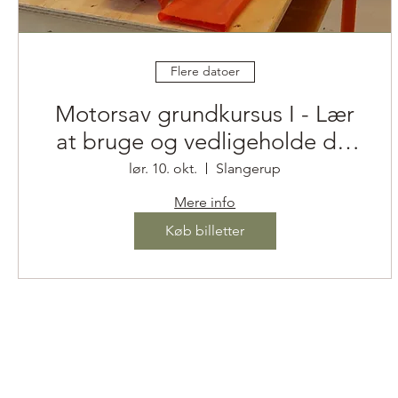
Flere datoer
Motorsav grundkursus I - Lær
at bruge og vedligeholde din
motorsav
lør. 10. okt.
Slangerup
Mere info
Køb billetter