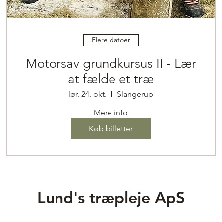
Flere datoer
Motorsav grundkursus II - Lær
at fælde et træ
lør. 24. okt.
Slangerup
Mere info
Køb billetter
Lund's træpleje ApS